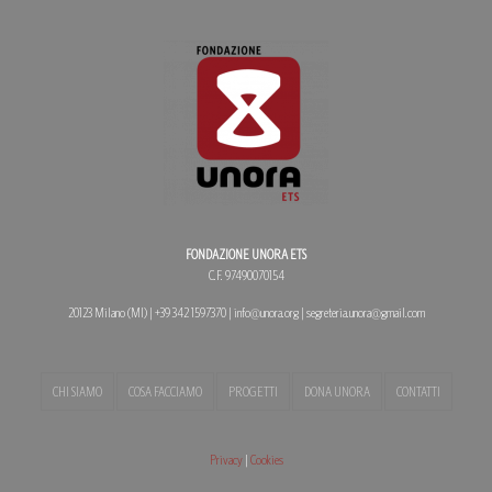
FONDAZIONE UNORA ETS
C.F. 97490070154
20123 Milano (MI) | +39 342 1597370 | info@unora.org | segreteria.unora@gmail.com
CHI SIAMO
COSA FACCIAMO
PROGETTI
DONA UNORA
CONTATTI
Privacy
|
Cookies