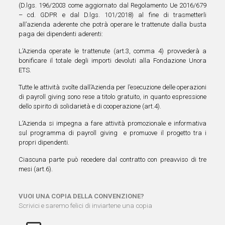
(D.lgs. 196/2003 come aggiornato dal Regolamento Ue 2016/679
– cd. GDPR e dal D.lgs. 101/2018) al fine di trasmetterli
all’azienda aderente che potrà operare le trattenute dalla busta
paga dei dipendenti aderenti:
L’Azienda operate le trattenute (art.3, comma 4) provvederà a
bonificare il totale degli importi devoluti alla Fondazione Unora
ETS.
Tutte le attività svolte dall’Azienda per l’esecuzione delle operazioni
di payroll giving sono rese a titolo gratuito, in quanto espressione
dello spirito di solidarietà e di cooperazione (art.4).
L’Azienda si impegna a fare attività promozionale e informativa
sul programma di payroll giving e promuove il progetto tra i
propri dipendenti.
Ciascuna parte può recedere dal contratto con preavviso di tre
mesi (art.6).
VUOI UNA COPIA DELLA CONVENZIONE?
Scrivici e saremo felici di inviartene una copia